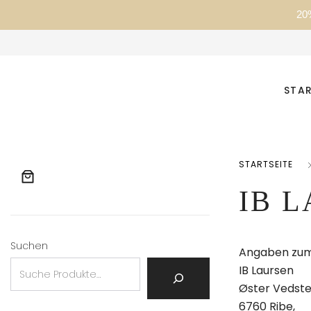
20
STAR
STARTSEITE
IB 
Suchen
Angaben zum
IB Laursen
Øster Vedsted
6760 Ribe,