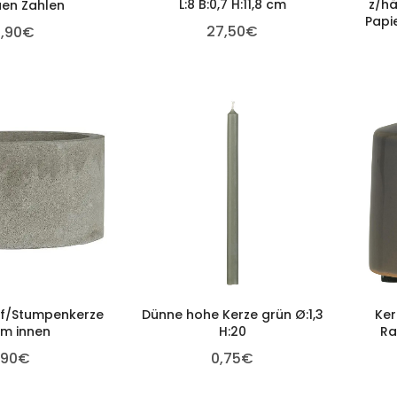
L:8 B:0,7 H:11,8 cm
z/hä
en Zahlen
Papi
27,50
€
,90
€
 f/Stumpenkerze
Dünne hohe Kerze grün Ø:1,3
Ker
cm innen
H:20
Ra
,90
€
0,75
€