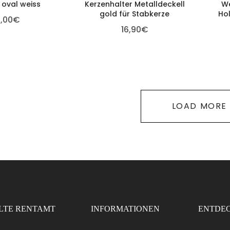
 oval weiss
Kerzenhalter Metalldeckell
W
gold für Stabkerze
Ho
,00
€
16,90
€
LOAD MORE
LTE RENTAMT
INFORMATIONEN
ENTDEC