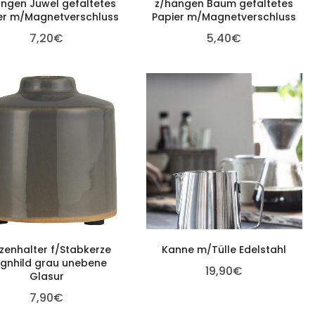
ngen Juwel gefaltetes
z/hängen Baum gefaltetes
er m/Magnetverschluss
Papier m/Magnetverschluss
7,20
€
5,40
€
zenhalter f/Stabkerze
Kanne m/Tülle Edelstahl
gnhild grau unebene
19,90
€
Glasur
7,90
€