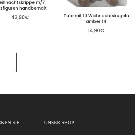
eihnachtskrippe m/7
lzfiguren handbemalt
Tüte mit 10 Weihnachtskugeln
42,90
€
amber 14
14,90
€
KEN SIE
UNSER SHOP