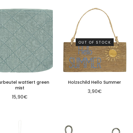
OUT OF STOCK
urbeutel wattiert green
Holzschild Hello Summer
mist
3,90
€
15,90
€