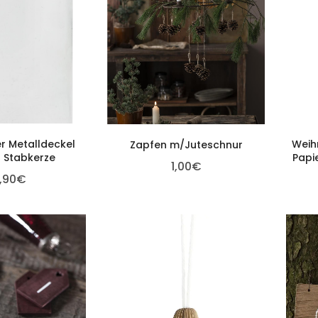
r Metalldeckel
Weih
Zapfen m/Juteschnur
r Stabkerze
Papi
1,00
€
,90
€