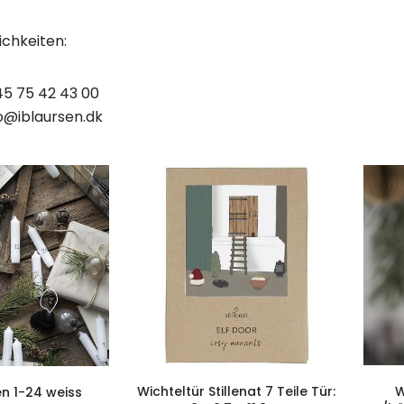
chkeiten:
45 75 42 43 00
fo@iblaursen.dk
Wichteltür Stillenat 7 Teile Tür:
W
n 1-24 weiss