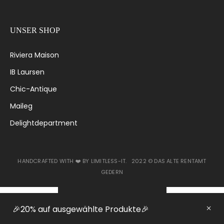
UNSER SHOP
Riviera Maison
IB Laursen
Chic-Antique
Maileg
Delightdepartment
HANDCRAFTED WITH ❤️ BY
LIMITLESS-IT
. 2022 ©
DAS ALTE RENTAMT
GEDERN
VERTRAG WIDERRUFEN
🎉20% auf ausgewählte Produkte🎉