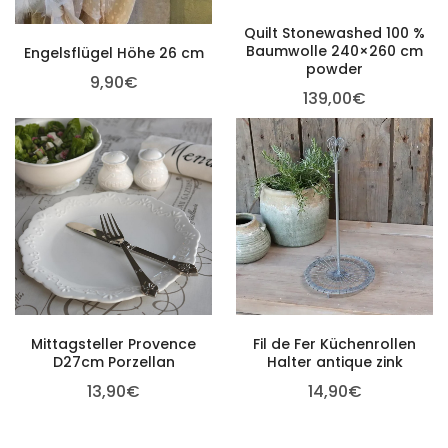
Quilt Stonewashed 100 %
Baumwolle 240×260 cm
Engelsflügel Höhe 26 cm
powder
9,90
€
139,00
€
Mittagsteller Provence
Fil de Fer Küchenrollen
D27cm Porzellan
Halter antique zink
13,90
€
14,90
€