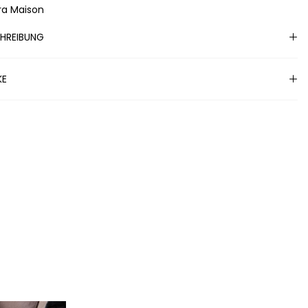
era Maison
HREIBUNG
KE