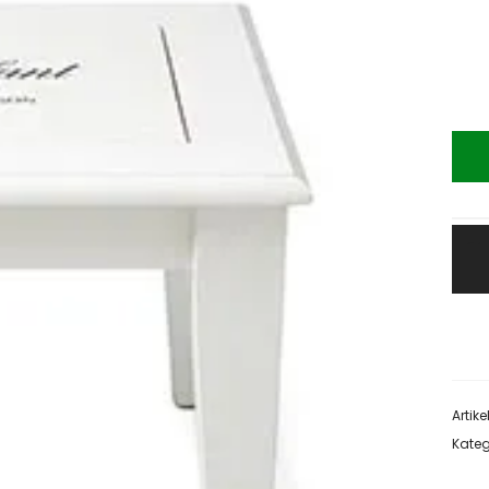
Artik
Kateg