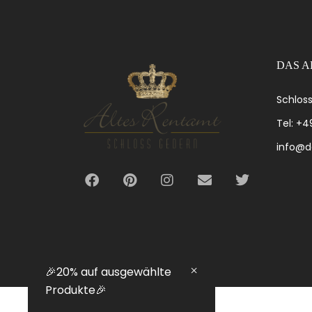
DAS A
Schloss
Tel: +
info@d
🎉20% auf ausgewählte
Produkte🎉