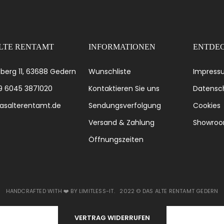
LTE RENTAMT
INFORMATIONEN
ENTDEC
berg 11, 63688 Gedern
Wunschliste
Impress
49 6045 3871020
Kontaktieren Sie uns
Datensch
asalterentamt.de
Sendungsverfolgung
Cookies
Versand & Zahlung
Showro
Öffnungszeiten
HANDCRAFTED WITH ❤️ BY
LIMITLESS-IT
. 2022 ©
DAS ALTE RENTAMT GEDERN
VERTRAG WIDERRUFEN