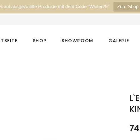
% auf ausgewählte Produkte mit dem Code "Winter25"
Zum Shop
TSEITE
SHOP
SHOWROOM
GALERIE
L`
KI
74