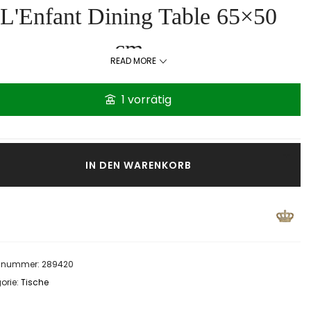
L'Enfant Dining Table 65×50
cm
READ MORE
1 vorrätig
IN DEN WARENKORB
elnummer:
289420
orie:
Tische