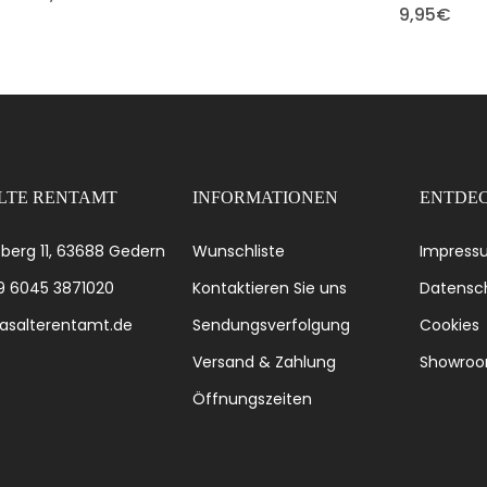
9,95
€
LTE RENTAMT
INFORMATIONEN
ENTDEC
berg 11, 63688 Gedern
Wunschliste
Impress
49 6045 3871020
Kontaktieren Sie uns
Datensch
asalterentamt.de
Sendungsverfolgung
Cookies
Versand & Zahlung
Showro
Öffnungszeiten