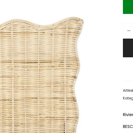
Artik
Kateg
Rivi
BESC