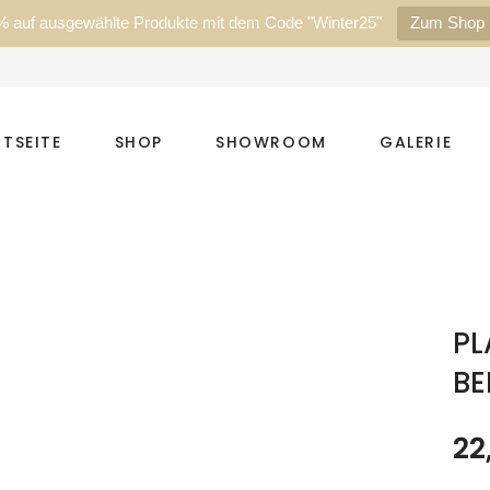
% auf ausgewählte Produkte mit dem Code "Winter25"
Zum Shop
TSEITE
SHOP
SHOWROOM
GALERIE
PL
B
22