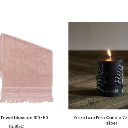
 Towel blossom 100×50
Kerze Luxe Fern Candle 7
silber
16,95
€