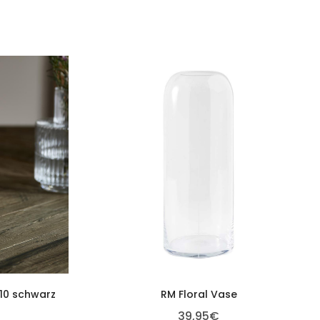
×10 schwarz
RM Floral Vase
39,95
€