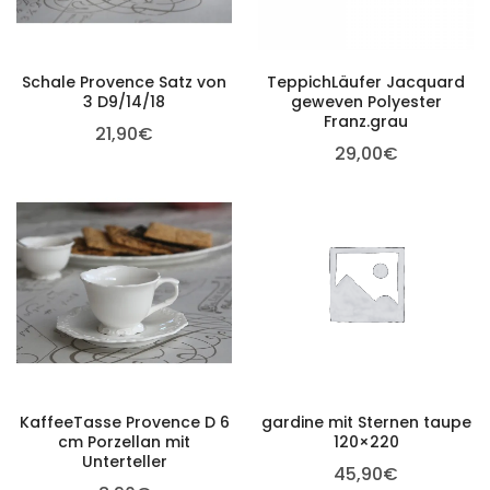
Schale Provence Satz von
TeppichLäufer Jacquard
3 D9/14/18
geweven Polyester
Franz.grau
21,90
€
29,00
€
KaffeeTasse Provence D 6
gardine mit Sternen taupe
cm Porzellan mit
120×220
Unterteller
45,90
€