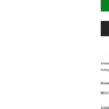
Artik
Kateg
Rivi
BESC
ZUSÄ