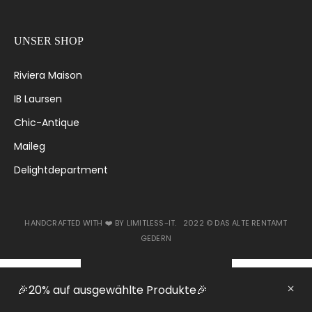
UNSER SHOP
Riviera Maison
IB Laursen
Chic-Antique
Maileg
Delightdepartment
HANDCRAFTED WITH ❤️ BY
LIMITLESS-IT
. 2022 ©
DAS ALTE RENTAMT
GEDERN
VERTRAG WIDERRUFEN
🎉20% auf ausgewählte Produkte🎉