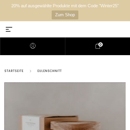
20% auf ausgewählte Produkte mit dem Code "Winter25"
Zum Shop
0
STARTSEITE
EULENSCHNITT