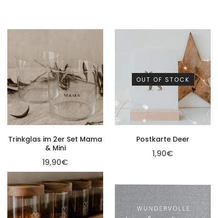
OUT OF STOCK
Trinkglas im 2er Set Mama
Postkarte Deer
& Mini
1,90
€
19,90
€