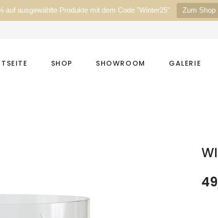
% auf ausgewählte Produkte mit dem Code "Winter25"
Zum Shop
TSEITE
SHOP
SHOWROOM
GALERIE
WI
49