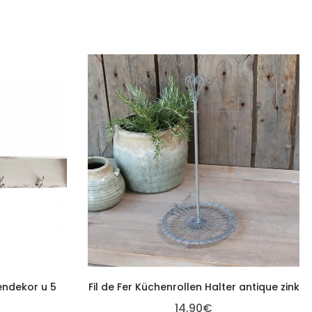
endekor u 5
Fil de Fer Küchenrollen Halter antique zink
14,90
€