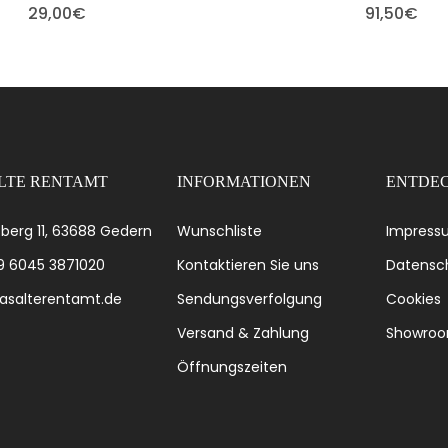
29,00
€
91,50
€
LTE RENTAMT
INFORMATIONEN
ENTDEC
berg 11, 63688 Gedern
Wunschliste
Impress
49 6045 3871020
Kontaktieren Sie uns
Datensch
asalterentamt.de
Sendungsverfolgung
Cookies
Versand & Zahlung
Showro
Öffnungszeiten