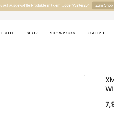
% auf ausgewählte Produkte mit dem Code "Winter25"
Zum Shop
TSEITE
SHOP
SHOWROOM
GALERIE
XM
WI
7,