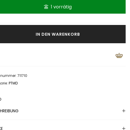
1 vorrätig
IN DEN WARENKORB
elnummer:
711710
orie:
PTMD
D
HREIBUNG
KE