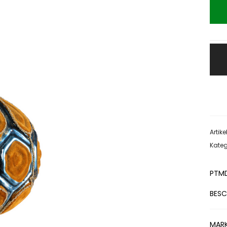
Artik
Kateg
PTM
BESC
MAR