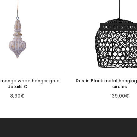
OUT OF STOCK
e mango wood hanger gold
Rustin Black metal hangin
details C
circles
8,90
€
139,00
€