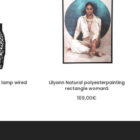
g lamp wired
Lilyann Natural polyesterpainting
rectangle womanS
169,00
€